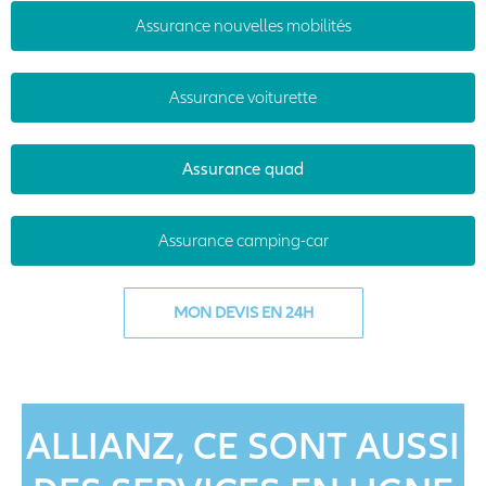
Assurance nouvelles mobilités
Assurance voiturette
Assurance quad
Assurance camping-car
MON DEVIS EN 24H
ALLIANZ, CE SONT AUSSI