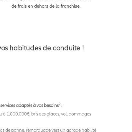
de frais en dehors de la franchise.
vos habitudes de conduite !
2
 services adaptés à vos besoins
:
squ’à 1.000.000€, bris des glaces, vol, dommages
n cas de panne, remorquage vers un garage habilité