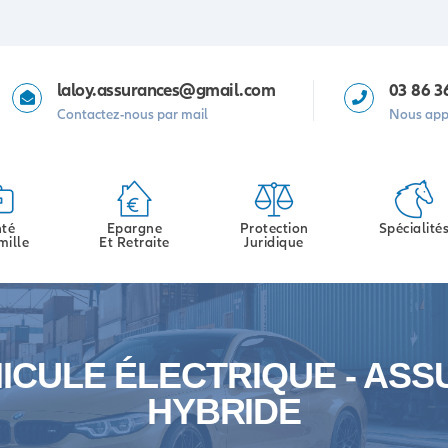
laloy.assurances@gmail.com
03 86 3
Contactez-nous par mail
Nous app
té
Epargne
Protection
Spécialité
mille
Et Retraite
Juridique
ICULE ÉLECTRIQUE - ASS
HYBRIDE