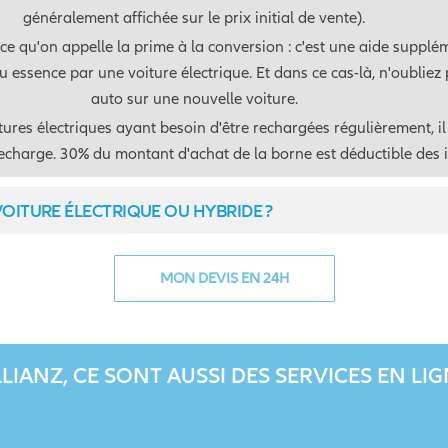
généralement affichée sur le prix initial de vente).
 ce qu'on appelle la prime à la conversion : c'est une aide suppl
u essence par une voiture électrique. Et dans ce cas-là, n'oubliez
auto sur une nouvelle voiture.
tures électriques ayant besoin d'être rechargées régulièrement, il 
echarge. 30% du montant d'achat de la borne est déductible des 
OITURE ÉLECTRIQUE OU HYBRIDE ?
MON DEVIS EN 24H
LIANZ, CE SONT AUSSI DES SERVICES EN LI